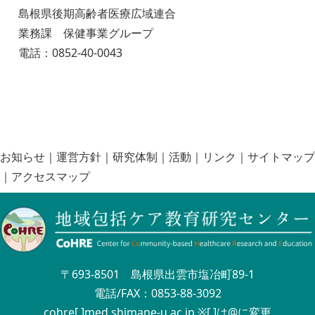
島根県後期高齢者医療広域連合
業務課 保健事業グループ
電話：0852-40-0043
お知らせ
｜
運営方針
｜
研究体制
｜
活動
｜
リンク
｜
サイトマップ
｜
アクセスマップ
〒693-8501 島根県出雲市塩冶町89-1
電話/FAX：0853-88-3092
cohre[ ]med.shimane-u.ac.jp ※[ ]は@に変更