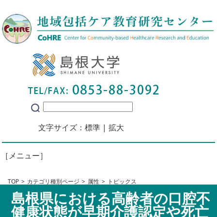
文字サイズ：
標準
|
拡大
［メニュー］
TOP
カテゴリ種別ページ
属性
トピックス
島根県における高齢者の口腔不
健康状態が早期介護認定や死亡