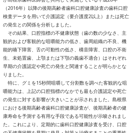
（2016年）以降の後期高齢者歯科口腔健康診査の歯科口腔
検査データを用いて介護認定（要介護度2以上）または死亡
の発生との関係を分析しました。
その結果、口腔指標の不健康状態（歯の数の少なさ、主
観的および客観的な咀嚼能力の低さ、歯周組織の不良、機
能的嚥下障害、舌の可動性の低さ、構音障害、口腔の不衛
生、未処置歯、上顎または下顎の義歯不適合）はそれぞれ
早期の介護認定や死亡の発生と関連することが明らかとな
りました。
特に、グミを15秒間咀嚼して分割数を調べた客観的な咀
嚼能力は、上記の口腔指標のなかでも最も介護認定や死亡
の発生に対する影響が大きいことが示されました。島根県
における後期高齢者歯科口腔健康診査が、後期高齢者の健
康寿命を予測する有用な手段である可能性が示唆されまし
た。これにより、定期的に歯科口腔健康診査を受け、口腔
の不健康状態を早期に発見・対策と治療することの重要性