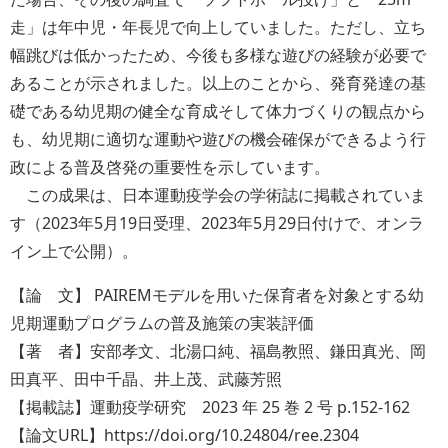
走」は年中児・年長児で向上していました。ただし、立ち
幅跳びは低かったため、今後も多様な遊びの経験が必要で
あることが示されました。以上のことから、発育発達の基
礎である幼児期の健全な育成そして体力づくりの観点から
も、幼児期に適切な運動や遊びの機会確保ができるよう行
政による普及啓発の重要性を示しています。
この成果は、日本運動疫学会の学術誌に掲載されていま
す（2023年5月19日受理、2023年5月29日付けで、オンラ
イン上で公開）。
【論 文】 PAIREMモデルを用いた保育者を対象とする幼
児期運動プログラムの普及施策の実装評価
【著 者】安部孝文、北湯口純、福島教照、鎌田真光、岡
田真平、田中千晶、井上茂、武藤芳照
【掲載誌】運動疫学研究 2023 年 25 巻 2 号 p.152-162
【論文URL】
https://doi.org/10.24804/ree.2304