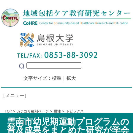
文字サイズ：
標準
|
拡大
［メニュー］
TOP
カテゴリ種別ページ
属性
トピックス
雲南市幼児期運動プログラムの
普及成果をまとめた研究が学会