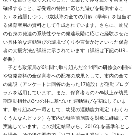
確保すること、③発達の特性に応じた遊びを提供するこ
と）を踏襲しつつ、0歳以降の全ての月齢（学年）を担当す
る保育者用の資料として作成されています。さらに、幼児
の心身の発達の系統性やその発達段階に応じた経験させた
い具体的な運動遊びの環境づくりや言葉かけといった保育
者の支援方法が詳細に示されています（詳細は下記のURL
参照）。
子ども政策局が6年間で取り組んだ全14回の研修会の開催
や啓発資料の全保育者への配布の成果として、市内の全て
の施設（アンケートに回答のあった17施設）が運動プログ
ラムを活用しています。また、保育者らの75%以上が幼児
期運動指針の3つの柱に基づいた運動遊びを実践していま
す。取り組みの一環として、幼児の運動能力測定（わくわ
くうんなんピック）を市内の就学前施設を対象に継続して
実施しています。この測定結果から、2016年を基準年とし
た場合、その後の調査で「ソフトボール投げ」と「25m